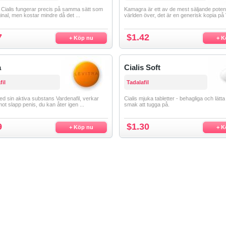
Cialis fungerar precis på samma sätt som
Kamagra är ett av de mest säljande pote
ginal, men kostar mindre då det ...
världen över, det är en generisk kopia på V
7
$1.42
+ Köp nu
+ K
a
Cialis Soft
fil
Tadalafil
ed sin aktiva substans Vardenafil, verkar
Cialis mjuka tabletter - behagliga och lät
mot slapp penis, du kan åter igen ...
smak att tugga på.
9
$1.30
+ Köp nu
+ K
Villkor&Avtal
Kontakta Oss