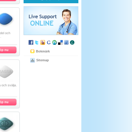
del och
.
öp nu
Bokmärk
Sitemap
a och svälja.
öp nu