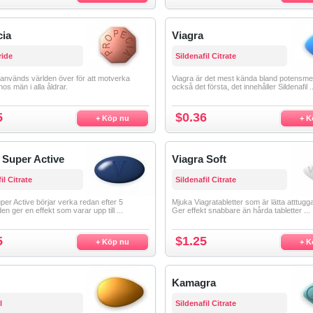
cia
Viagra
ride
Sildenafil Citrate
används världen över för att motverka
Viagra är det mest kända bland potensme
hos män i alla åldrar.
också det första, det innehåller Sildenafil ..
5
$0.36
+ Köp nu
+ K
 Super Active
Viagra Soft
il Citrate
Sildenafil Citrate
per Active börjar verka redan efter 5
Mjuka Viagratabletter som är lätta atttugg
en ger en effekt som varar upp till ...
Ger effekt snabbare än hårda tabletter ...
5
$1.25
+ Köp nu
+ K
Kamagra
l
Sildenafil Citrate