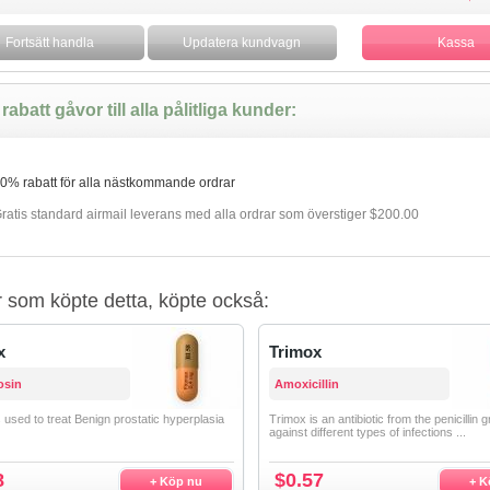
rabatt gåvor till alla pålitliga kunder:
0% rabatt för alla nästkommande ordrar
ratis standard airmail leverans med alla ordrar som överstiger $200.00
 som köpte detta, köpte också:
x
Trimox
osin
Amoxicillin
 used to treat Benign prostatic hyperplasia
Trimox is an antibiotic from the penicillin g
against different types of infections ...
8
$0.57
+ Köp nu
+ K