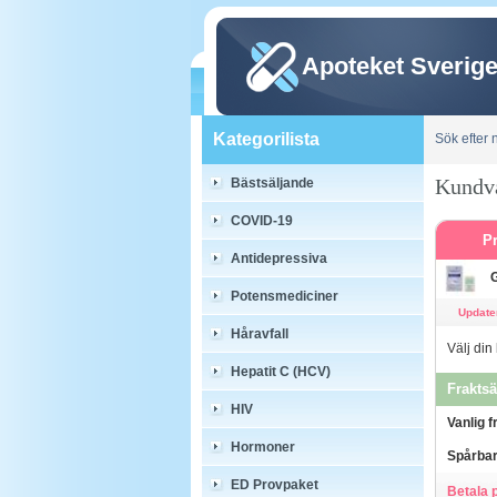
Apoteket Sverig
Kategorilista
Sök efter
Kundv
Bästsäljande
COVID-19
P
Antidepressiva
Potensmediciner
Updater
Håravfall
Välj din
Hepatit C (HCV)
Fraktsä
HIV
Vanlig f
Hormoner
Spårbar
ED Provpaket
Betala 