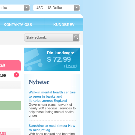
nska
USD - US Dollar
KONTAKTA OSS
KUNDBREV
Din kundvagn:
$
72.99
alt
(1 varor)
2.99
Nyheter
Walk-in mental health centres
to open in banks and
libraries across England
Government plans network of
nearly 200 specialist services to
help those facing mental health
crises.
Sunshine to meal times: How
to beat jet lag
2.99
With bags packed and boarding