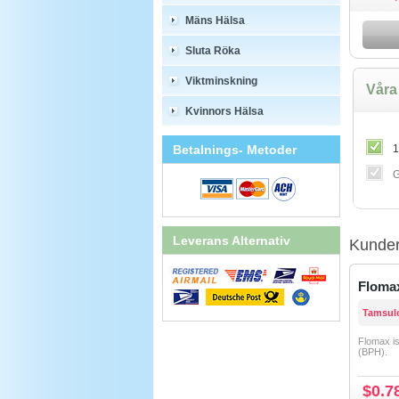
Mäns Hälsa
Sluta Röka
Viktminskning
Våra 
Kvinnors Hälsa
Betalnings- Metoder
1
G
Leverans Alternativ
Kunder
Floma
Tamsul
Flomax is
(BPH).
$0.7