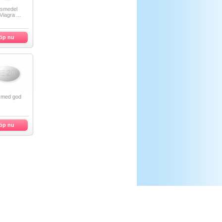
nsmedel
iagra ...
öp nu
ta med god
öp nu
Copyright ©
apoteket.to.
Alla rättighet berättigade.