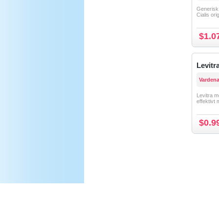
Generisk 
Cialis ori
$1.0
Levitr
Vardena
Levitra m
effektivt 
$0.9
FÖRSTASIDAN
Om Oss
FAQ
Vår Policy