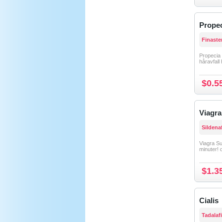
Prope
Finaste
Propecia 
håravfall 
$0.5
Viagra
Sildenaf
Viagra Su
minuter! d
$1.3
Cialis
Tadalafi