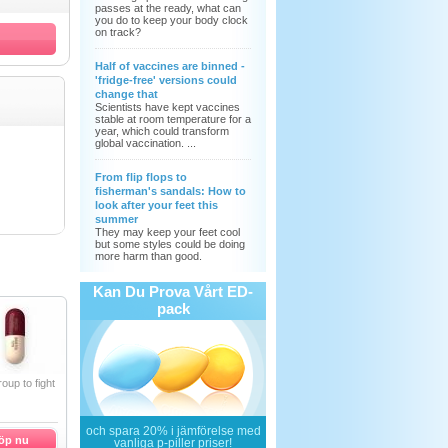
passes at the ready, what can
you do to keep your body clock
on track?
Half of vaccines are binned -
'fridge-free' versions could
change that
Scientists have kept vaccines
stable at room temperature for a
year, which could transform
global vaccination. ...
From flip flops to
fisherman's sandals: How to
look after your feet this
summer
They may keep your feet cool
but some styles could be doing
more harm than good.
Kan Du Prova Vårt ED-
pack
roup to fight
och
spara 20%
i jämförelse med
öp nu
vanliga p-piller priser!