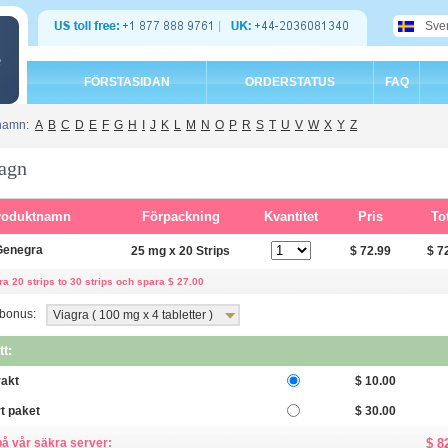
Sve
e
FÖRSTASIDAN
ORDERSTATUS
FAQ
 namn:
A
B
C
D
E
F
G
H
I
J
K
L
M
N
O
P
R
S
T
U
V
W
X
Y
Z
agn
roduktnamn
Förpackning
Kvantitet
Pris
Tot
Genegra
25 mg x 20 Strips
$ 72.99
$ 7
a 20 strips to 30 strips och spara $ 27.00
 bonus:
Viagra ( 100 mg x 4 tabletter )
tt:
rakt
$ 10.00
t paket
$ 30.00
på vår säkra server:
$ 8