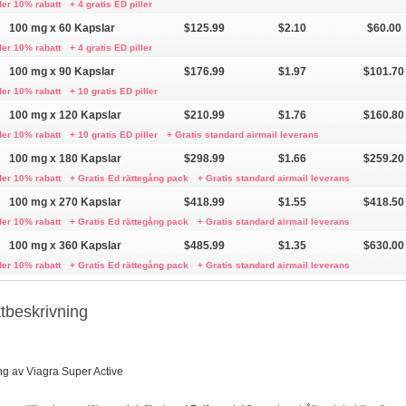
der 10% rabatt
+ 4 gratis ED piller
100 mg x 60 Kapslar
$125.99
$2.10
$60.00
der 10% rabatt
+ 4 gratis ED piller
100 mg x 90 Kapslar
$176.99
$1.97
$101.70
der 10% rabatt
+ 10 gratis ED piller
100 mg x 120 Kapslar
$210.99
$1.76
$160.80
der 10% rabatt
+ 10 gratis ED piller
+ Gratis standard airmail leverans
100 mg x 180 Kapslar
$298.99
$1.66
$259.20
der 10% rabatt
+ Gratis Ed rättegång pack
+ Gratis standard airmail leverans
100 mg x 270 Kapslar
$418.99
$1.55
$418.50
der 10% rabatt
+ Gratis Ed rättegång pack
+ Gratis standard airmail leverans
100 mg x 360 Kapslar
$485.99
$1.35
$630.00
der 10% rabatt
+ Gratis Ed rättegång pack
+ Gratis standard airmail leverans
tbeskrivning
g av Viagra Super Active