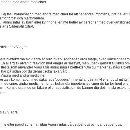
samband med andra mediciner
ll ej tas i kombination med andra mediciner för att behandla impotens, inte heller 
er för bröst och hjärtproblem.
ll aldrig intas av barn eller kvinnor eller inte heller av personer med överkänslighe
tans Sildenafil Citrat.
effekter av Viagra
ste bieffekterna av Viagra är huvudvärk, rodnader, oroli mage, ökad känslighet emot
.En allergisk alvarlig reaktion mot Viagra är sällsynt, men upsök genast sjukhus om
flesta som använder Viagra får aldrig några bieffekter.Om du märker av några bief
 här på sidan bör du genast söka läkarvård.
a Viagra med andra mediciner
 ej tas i kombination med såkallade"poppers" innehållandes amyl eller butyl nitrite;
 mediciner; andra mediciner för att behandla impotens;ediciner du tar för högt eller 
m.m Konslutera med en läkare eller specialist om du känner dig det minsta osäker 
gra.
s av Viagra
 inte efter något schema , utan Viagra intas då det behövs och där det behövs.