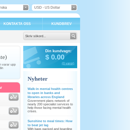
nska
USD - US Dollar
KONTAKTA OSS
KUNDBREV
Din kundvagn:
$
0.00
te)
(0 varor)
om varar upp
din
Nyheter
r
Walk-in mental health centres
to open in banks and
libraries across England
Government plans network of
nearly 200 specialist services to
help those facing mental health
crises.
Sunshine to meal times: How
to beat jet lag
With bags packed and boarding