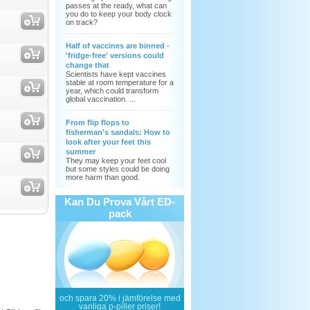
passes at the ready, what can
you do to keep your body clock
on track?
Half of vaccines are binned -
'fridge-free' versions could
change that
Scientists have kept vaccines
stable at room temperature for a
year, which could transform
global vaccination. ...
From flip flops to
fisherman's sandals: How to
look after your feet this
summer
They may keep your feet cool
but some styles could be doing
more harm than good.
Kan Du Prova Vårt ED-
pack
och
spara 20%
i jämförelse med
vanliga p-piller priser!