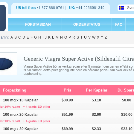
Sve
e
FÖRSTASIDAN
ORDERSTATUS
FAQ
 namn:
A
B
C
D
E
F
G
H
I
J
K
L
M
N
O
P
R
S
T
U
V
W
X
Y
Z
Generic Viagra Super Active (Sildenafil Citra
Viagra Super Active börjar verka redan efter 5 minuter! den ger en effekt s
till 50 timmar! detta piller ger dig inte bara en hårdare penis utan ökar också 
upphetsning.
Förpackning
Pris
Per Kapslar
Du Spara
100 mg x 10 Kapslar
$30.99
$3.10
$0.00
der 10% rabatt
+ 4 gratis ED piller
100 mg x 20 Kapslar
$51.99
$2.60
$10.00
der 10% rabatt
+ 4 gratis ED piller
100 mg x 30 Kapslar
$69.99
$2.33
$23.10