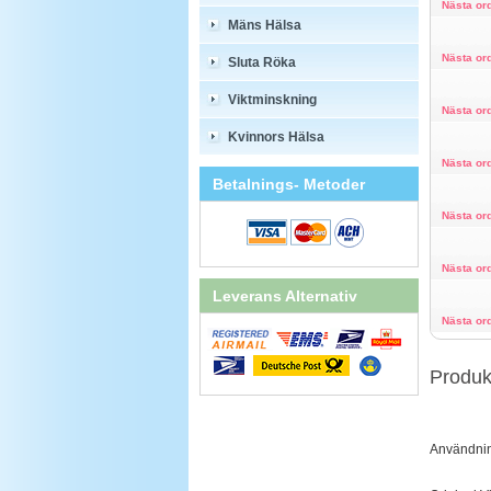
Nästa or
Mäns Hälsa
Nästa or
Sluta Röka
Viktminskning
Nästa or
Kvinnors Hälsa
Nästa or
Betalnings- Metoder
Nästa or
Nästa or
Leverans Alternativ
Nästa or
Produk
Användnin