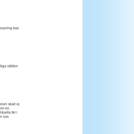
dosering kan
tiga ställen
nen skall ej
 om en
tuella fel i
er oss