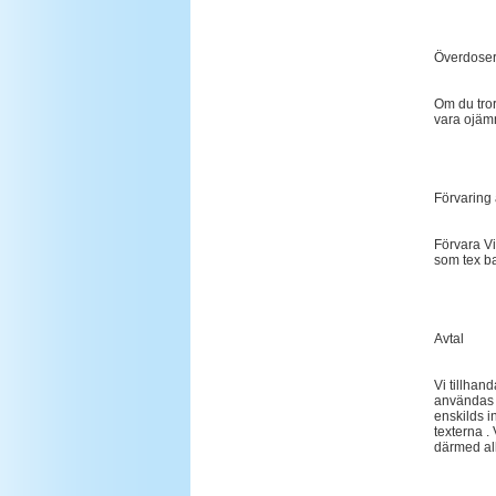
Överdoser
Om du tro
vara ojämn
Förvaring
Förvara Vi
som tex ba
Avtal
Vi tillhan
användas f
enskilds in
texterna .
därmed all