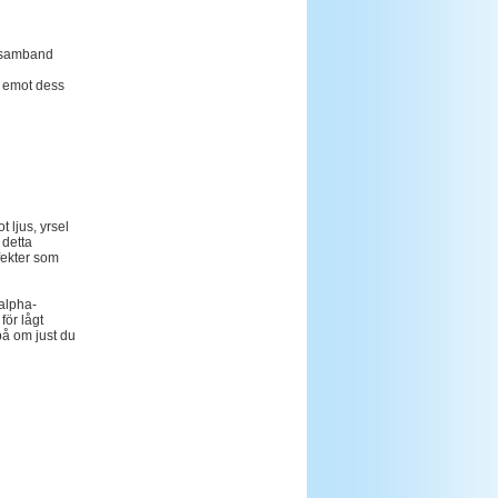
i samband
t emot dess
 ljus, yrsel
 detta
fekter som
 alpha-
för lågt
på om just du