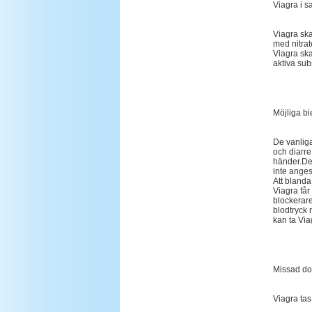
Viagra i 
Viagra ska
med nitrat
Viagra ska
aktiva subs
Möjliga bi
De vanliga
och diarre
händer.De 
inte anges
Att bland
Viagra får
blockerare
blodtryck 
kan ta Via
Missad do
Viagra tas