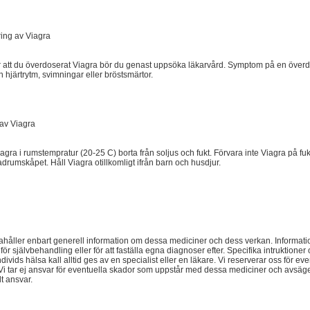
ing av Viagra
r att du överdoserat Viagra bör du genast uppsöka läkarvård. Symptom på en över
 hjärtrytm, svimningar eller bröstsmärtor.
 av Viagra
agra i rumstempratur (20-25 C) borta från soljus och fukt. Förvara inte Viagra på fuk
drumskåpet. Håll Viagra otillkomligt ifrån barn och husdjur.
dahåller enbart generell information om dessa mediciner och dess verkan. Informatio
ör självbehandling eller för att faställa egna diagnoser efter. Specifika intruktioner
divids hälsa kall alltid ges av en specialist eller en läkare. Vi reserverar oss för even
 Vi tar ej ansvar för eventuella skador som uppstår med dessa mediciner och avsäg
t ansvar.