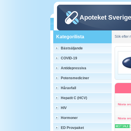
Apoteket Sverig
Kategorilista
Sök efter
Bästsäljande
COVID-19
Antidepressiva
Potensmediciner
Håravfall
Hepatit C (HCV)
Nästa or
HIV
Hormoner
Nästa or
ED Provpaket