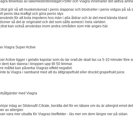
iagra tillverkas av läkemedelsföretaget Pzifer och Viagra innehåller det aktiva ämne
 citrat gör så att muskelvävnad i penis slappnar och blodceller i penis vidgas på så 
ill penis öka kraftigt och göra penis styv.
 används för att bota impotens hos män i alla åldrar och är det mest kända bland
ciner så det är originalet och det som sålts avmest i hela världen.
l citrat kan också användas inom andra områden som inte anges här.
av Viagra Super Active
er Active ligger i gelatin kapslar som du tar oralt.de skall tas ca 5-10 minuter före 
v dem kan stanna i kroppen upp till 50 timmar.
örre måltid kan påverka Viagras effekt negativt.
 inte ta Viagra i samband med att du ätitgrapefrukt eller druckit grapefrukt juice.
hetsåtgärder med Viagra
örjar intag av Sildenafil Citrate, berätta det för en läkare om du är allergist emot det
er av allergier.
 kan vara mer utsatta för Viagras bieffekter - läs mer om dem längre ner på sidan.