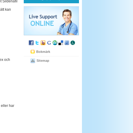
t Sildenafil
sätt kan
Bokmärk
sex och
Sitemap
 eller har