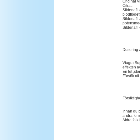
Original V
Citrat.
Sildenafil
blodflödett
Sildenafil
potensmedi
Sildenafi
Dosering 
Viagra Sup
effekten a
En fet ,st
Försök att
Försiktig
Innan du b
andra form
Äldre folk