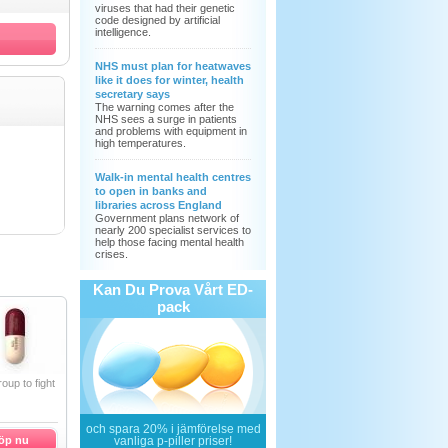
viruses that had their genetic
code designed by artificial
intelligence.
NHS must plan for heatwaves
like it does for winter, health
secretary says
The warning comes after the
NHS sees a surge in patients
and problems with equipment in
high temperatures.
Walk-in mental health centres
to open in banks and
libraries across England
Government plans network of
nearly 200 specialist services to
help those facing mental health
crises.
Kan Du Prova Vårt ED-
pack
roup to fight
och
spara 20%
i jämförelse med
öp nu
vanliga p-piller priser!