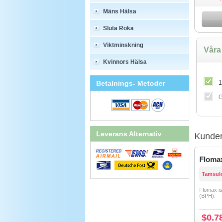
Mäns Hälsa
Sluta Röka
Viktminskning
Våra 
Kvinnors Hälsa
Betalnings- Metoder
1
G
Leverans Alternativ
Kunder
Floma
Tamsul
Flomax is
(BPH).
$0.7