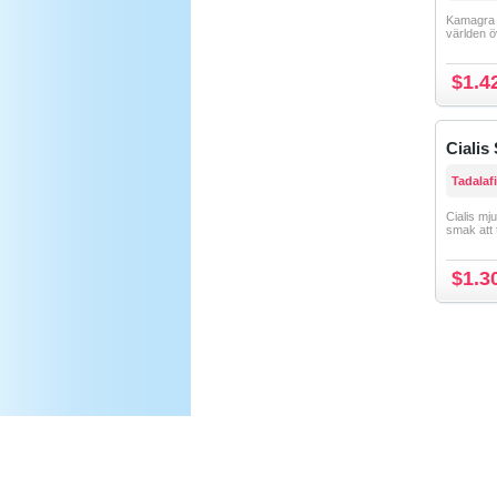
Kamagra 
världen ö
$1.4
Cialis 
Tadalafi
Cialis mj
smak att 
$1.3
FÖRSTASIDAN
Om Oss
FAQ
Vår Policy