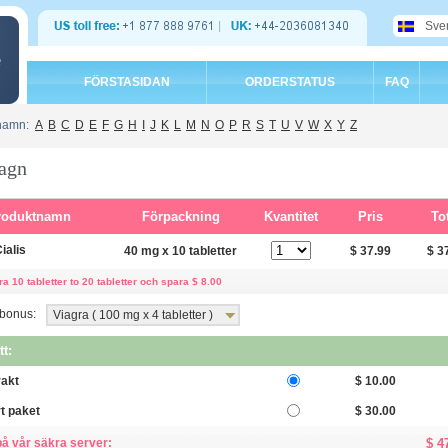
Sve
e
FÖRSTASIDAN
ORDERSTATUS
FAQ
 namn:
A
B
C
D
E
F
G
H
I
J
K
L
M
N
O
P
R
S
T
U
V
W
X
Y
Z
agn
roduktnamn
Förpackning
Kvantitet
Pris
Tot
ialis
40 mg x 10 tabletter
$ 37.99
$ 3
a 10 tabletter to 20 tabletter och spara $ 8.00
 bonus:
Viagra ( 100 mg x 4 tabletter )
tt:
rakt
$ 10.00
t paket
$ 30.00
på vår säkra server:
$ 4