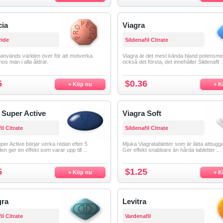
cia
Viagra
ride
Sildenafil Citrate
används världen över för att motverka
Viagra är det mest kända bland potensme
hos män i alla åldrar.
också det första, det innehåller Sildenafil ..
5
$0.36
+ Köp nu
+ K
 Super Active
Viagra Soft
il Citrate
Sildenafil Citrate
per Active börjar verka redan efter 5
Mjuka Viagratabletter som är lätta atttugg
en ger en effekt som varar upp till ...
Ger effekt snabbare än hårda tabletter ...
5
$1.25
+ Köp nu
+ K
ra
Levitra
il Citrate
Vardenafil