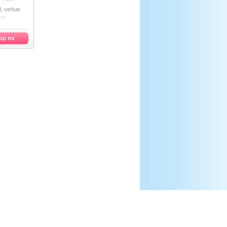
l, verkar
...
öp nu
Copyright ©
apoteket.to.
Alla rättighet berättigade.