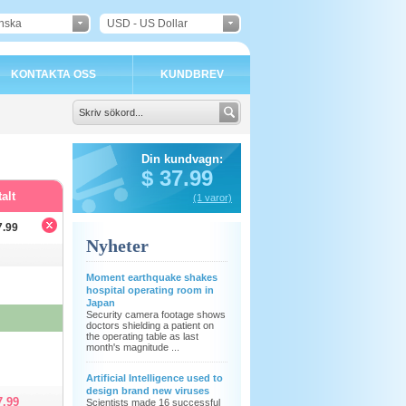
nska
USD - US Dollar
KONTAKTA OSS
KUNDBREV
Din kundvagn:
$
37.99
alt
(1 varor)
7.99
Nyheter
Moment earthquake shakes
hospital operating room in
Japan
Security camera footage shows
doctors shielding a patient on
the operating table as last
month's magnitude ...
Artificial Intelligence used to
design brand new viruses
7.99
Scientists made 16 successful