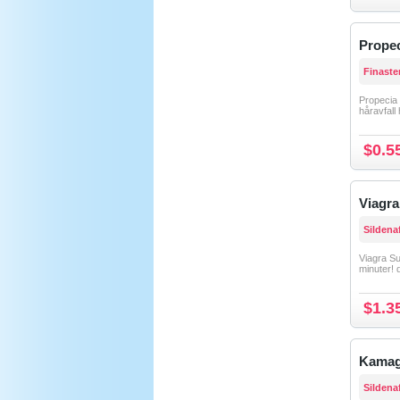
Prope
Finaste
Propecia 
håravfall 
$0.5
Viagra
Sildenaf
Viagra Su
minuter! d
$1.3
Kamag
Sildenaf