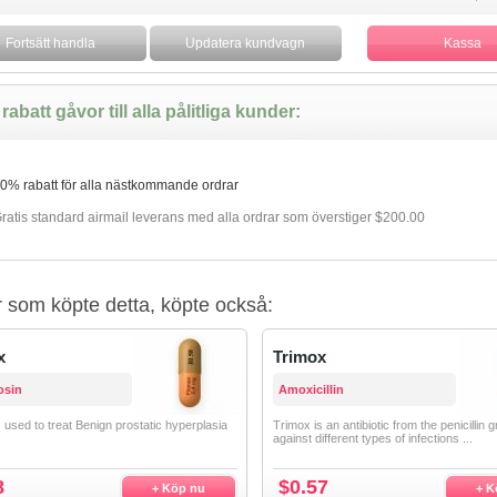
rabatt gåvor till alla pålitliga kunder:
0% rabatt för alla nästkommande ordrar
ratis standard airmail leverans med alla ordrar som överstiger $200.00
 som köpte detta, köpte också:
x
Trimox
osin
Amoxicillin
 used to treat Benign prostatic hyperplasia
Trimox is an antibiotic from the penicillin g
against different types of infections ...
8
$0.57
+ Köp nu
+ K