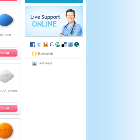
del och
.
öp nu
Bokmärk
Sitemap
a och svälja.
öp nu