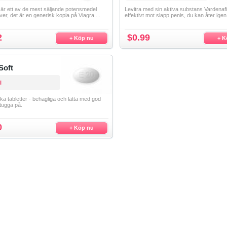
är ett av de mest säljande potensmedel
Levitra med sin aktiva substans Vardenafi
ver, det är en generisk kopia på Viagra ...
effektivt mot slapp penis, du kan åter igen 
2
$0.99
+ Köp nu
+ K
Soft
l
uka tabletter - behagliga och lätta med god
tugga på.
0
+ Köp nu
Villkor&Avtal
Kontakta Oss