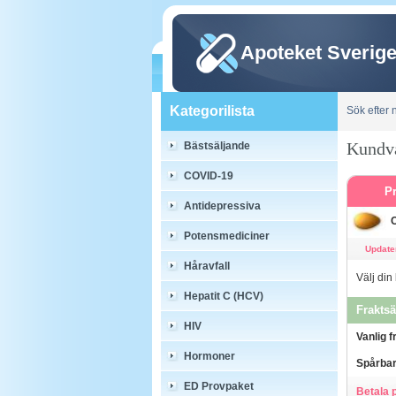
Apoteket Sverig
Kategorilista
Sök efter
Kundv
Bästsäljande
COVID-19
P
Antidepressiva
C
Potensmediciner
Updater
Håravfall
Välj din
Hepatit C (HCV)
Fraktsä
HIV
Vanlig f
Hormoner
Spårbar
ED Provpaket
Betala 