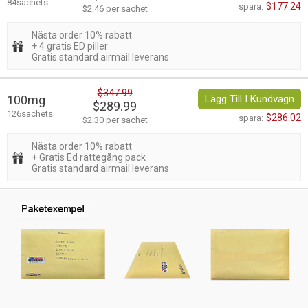
84sachets
$177.24
spara:
$2.46 per sachet
Nästa order 10% rabatt
+ 4 gratis ED piller
Gratis standard airmail leverans
$347.99
100mg
Lägg Till I Kundvagn
$289.99
126sachets
$286.02
spara:
$2.30 per sachet
Nästa order 10% rabatt
+ Gratis Ed rättegång pack
Gratis standard airmail leverans