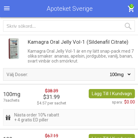
0
Apoteket Sverige
Kamagra Oral Jelly Vol-1
(Sildenafil Citrate)
Kamagra Oral Jelly Vol-1 är en ny lätt snap-pack med 7
olika smaker: ananas, apelsin, jordgubbe, vanilj, banan,
svart vinbär och smörkrut.
Välj Doser:
$38.39
100mg
Lägg Till I Kundvagn
$31.99
7sachets
$0.00
spara:
$4.57 per sachet
Nästa order 10% rabatt
+ 4 gratis ED piller
$67.19